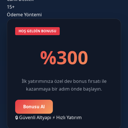
15+
Ödeme Yöntemi
HOŞ GELDIN BONUSU
%300
İlk yatırımınıza özel dev bonus fırsatı ile
kazanmaya bir adım önde başlayın.
Bonusu Al
🔒 Güvenli Altyapı
⚡ Hızlı Yatırım